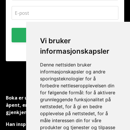
Yes, jeg vil lese!
Vi bruker
informasjonskapsler
Null spam. Meld av når som helst.
Denne nettsiden bruker
informasjonskapsler og andre
sporingsteknologier for å
"
forbedre nettleseropplevelsen din
for følgende formål:
for å aktivere
Boka er utrolig fengslende, der Marius deler så
grunnleggende funksjonalitet på
åpent, enkelt (i positiv forstand), ærlig og
nettstedet
,
for å gi en bedre
gjenkjennelig fra sitt eget liv.
opplevelse på nettstedet
,
for å
måle interessen din for våre
Han inspirerer ved å fortelle om hvordan det er å
produkter og tjenester og tilpasse