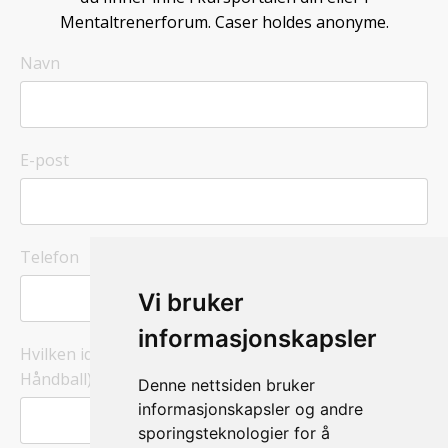
Mentaltrenerforum. Caser holdes anonyme.
Navn
E-post
Telefon
Vi bruker
informasjonskapsler
Hvilken idrett og alder er du trener for? (feks G12
Håndball)
Denne nettsiden bruker
informasjonskapsler og andre
sporingsteknologier for å