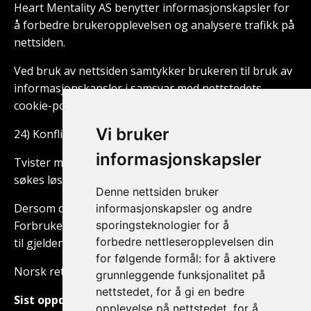
Heart Mentality AS benytter informasjonskapsler for
å forbedre brukeropplevelsen og analysere trafikk på
nettsiden.
Ved bruk av nettsiden samtykker brukeren til bruk av
informasjonskapsler i samsvar med nettstedets
cookie-policy.
Vi bruker
24) Konfliktløsning
informasjonskapsler
Tvister mellom kjøper og Heart Mentality AS skal
søkes løst i minnelighet.
Denne nettsiden bruker
Dersom dette ikke lykkes, kan saken bringes inn for
informasjonskapsler og andre
sporingsteknologier for å
Forbrukertilsynet eller ordinære domstoler i henhold
forbedre nettleseropplevelsen din
til gjeldende norsk lov.
for følgende formål:
for å aktivere
Norsk rett kommer til anvendelse.
grunnleggende funksjonalitet på
nettstedet
,
for å gi en bedre
Sist oppdatert: 18. juni 2026
opplevelse på nettstedet
,
for å