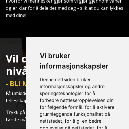
hvorfor vi mennesker gjør som vi gjør gjennom vaner
og er klar for å dele det med deg - slik at du kan lykkes
med dine!
Vil du Ta det til neste
Vi bruker
informasjonskapsler
nivå?
Denne nettsiden bruker
- BLI MED I HEART MENTALITY!
informasjonskapsler og andre
Få umiddelbar tilgang til mindset programmer og et
sporingsteknologier for å
fellesskap som hjelper deg med å få ut ditt potensial!
forbedre nettleseropplevelsen din
for følgende formål:
for å aktivere
Trykk på knappen under og få -50% rabatt på din
grunnleggende funksjonalitet på
første måned når du registrerer deg!
nettstedet
,
for å gi en bedre
opplevelse på nettstedet
,
for å