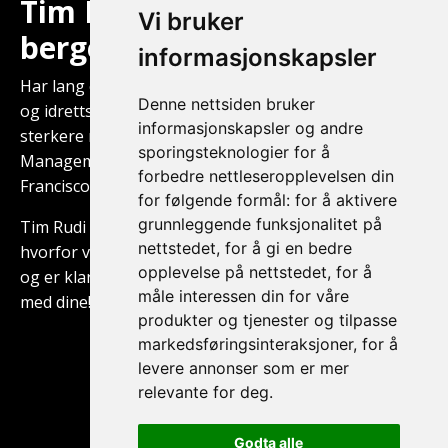
Tim Rudi Veiteberg (blid
Vi bruker
bergenser)
informasjonskapsler
Har lang erfaring med å hjelpe organisasjoner, ledere
Denne nettsiden bruker
og idrettsutøvere med å lage gode vaner, og bygge et
informasjonskapsler og andre
sterkere mindset. Han har en Master of Science i HR
sporingsteknologier for å
Management ved Golden Gate University i San
forbedre nettleseropplevelsen din
Francisco, og har også erfaring fra Forsvaret.
for følgende formål:
for å aktivere
grunnleggende funksjonalitet på
Tim Rudi har brukt de siste 10 årene på å forstå
nettstedet
,
for å gi en bedre
hvorfor vi mennesker gjør som vi gjør gjennom vaner
opplevelse på nettstedet
,
for å
og er klar for å dele det med deg - slik at du kan lykkes
måle interessen din for våre
med dine!
produkter og tjenester og tilpasse
markedsføringsinteraksjoner
,
for å
levere annonser som er mer
relevante for deg
.
Godta alle